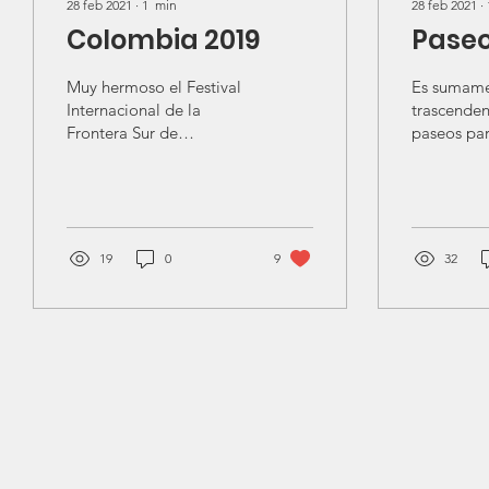
28 feb 2021
∙
1
min
28 feb 2021
∙
Colombia 2019
Paseo
Muy hermoso el Festival
Es sumam
Internacional de la
trascenden
Frontera Sur de
paseos par
Colombia. Guardamos
lazos de 
gratos recuerdos de
dentro de 
Ipiales - Nariño y de la
comunida
maravillosa...
19
0
9
32